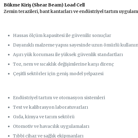
Bükme Kiriş (Shear Beam) Load Cell
Zemin terazileri, bant kantarları ve endüstriyel tartım uygulama
Flintec Load Cell Avantajları
Hassas ölçüm kapasitesi ile güvenilir sonuçlar
Dayanıklı malzeme yapısı sayesinde uzun ömürlü kullanı
Aşırı yük koruması ile yüksek güvenlik standartları
Toz, nem ve sıcaklık değişimlerine karşı direnç
Çeşitli sektörler için geniş model yelpazesi
Flintec Load Cell Kullanım Alanlar
Endüstriyel tartım ve otomasyon sistemleri
Test ve kalibrasyon laboratuvarları
Gıda, kimya ve tarım sektörü
Otomotiv ve havacılık uygulamaları
Tıbbi cihaz ve sağlık ekipmanları