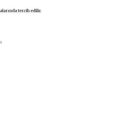
larında tercih edilir.
m
ı