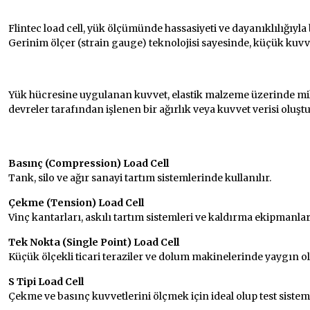
Flintec Load Cell: Hassas Yük Öl
Flintec load cell, yük ölçümünde hassasiyeti ve dayanıklılığıyl
Gerinim ölçer (strain gauge) teknolojisi sayesinde, küçük kuvve
Flintec Load Cell Nasıl Çalışır?
Yük hücresine uygulanan kuvvet, elastik malzeme üzerinde mi
devreler tarafından işlenen bir ağırlık veya kuvvet verisi oluşt
Flintec Load Cell Türleri ve Kulla
Basınç (Compression) Load Cell
Tank, silo ve ağır sanayi tartım sistemlerinde kullanılır.
Çekme (Tension) Load Cell
Vinç kantarları, askılı tartım sistemleri ve kaldırma ekipmanları
Tek Nokta (Single Point) Load Cell
Küçük ölçekli ticari teraziler ve dolum makinelerinde yaygın o
S Tipi Load Cell
Çekme ve basınç kuvvetlerini ölçmek için ideal olup test sisteml