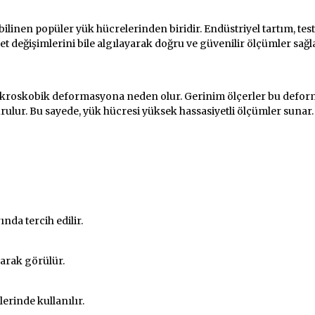
çümünde Güvenilir Çözümler
a bilinen popüler yük hücrelerinden biridir. Endüstriyel tartım, t
t değişimlerini bile algılayarak doğru ve güvenilir ölçümler sağla
kroskobik deformasyona neden olur. Gerinim ölçerler bu deforma
urulur. Bu sayede, yük hücresi yüksek hassasiyetli ölçümler sunar.
nım Alanları
nda tercih edilir.
larak görülür.
erinde kullanılır.