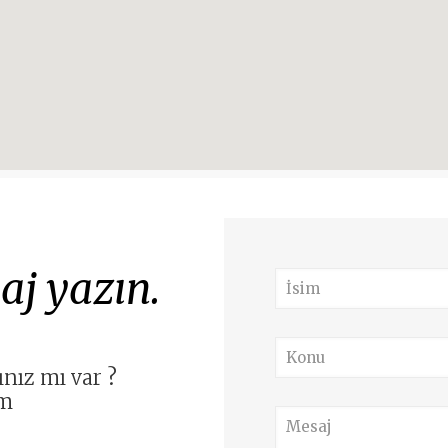
aj yazın.
nız mı var ?
ım