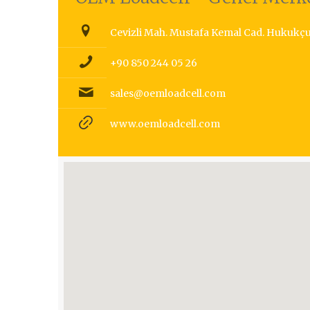
Cevizli Mah. Mustafa Kemal Cad. Hukukçula
+90 850 244 05 26
sales@oemloadcell.com
www.oemloadcell.com