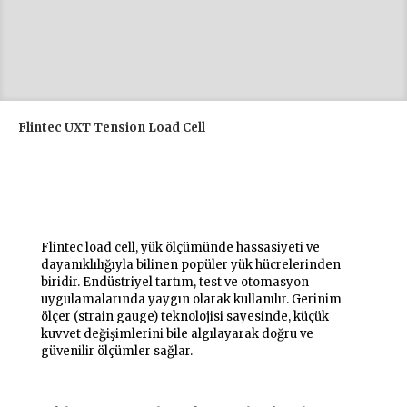
Flintec UXT Tension Load Cell
Flintec Load Cell: Hassas Yük Ölçümünde
Güvenilir Çözümler
Flintec load cell, yük ölçümünde hassasiyeti ve
dayanıklılığıyla bilinen popüler yük hücrelerinden
biridir. Endüstriyel tartım, test ve otomasyon
uygulamalarında yaygın olarak kullanılır. Gerinim
ölçer (strain gauge) teknolojisi sayesinde, küçük
kuvvet değişimlerini bile algılayarak doğru ve
güvenilir ölçümler sağlar.
Flintec Load Cell Nasıl Çalışır?